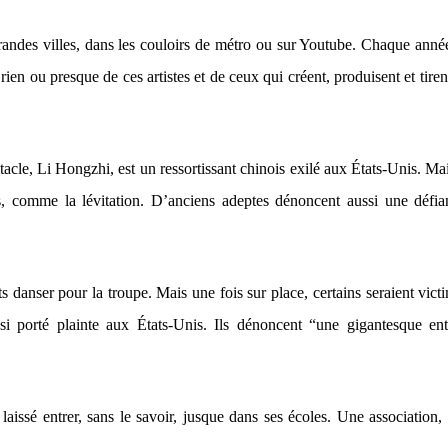
grandes villes, dans les couloirs de métro ou sur Youtube. Chaque année
en ou presque de ces artistes et de ceux qui créent, produisent et tirent
le, Li Hongzhi, est un ressortissant chinois exilé aux États-Unis. Mais
s, comme la lévitation. D’anciens adeptes dénoncent aussi une défi
 danser pour la troupe. Mais une fois sur place, certains seraient vict
i porté plainte aux États-Unis. Ils dénoncent “une gigantesque ent
ssé entrer, sans le savoir, jusque dans ses écoles. Une association, 