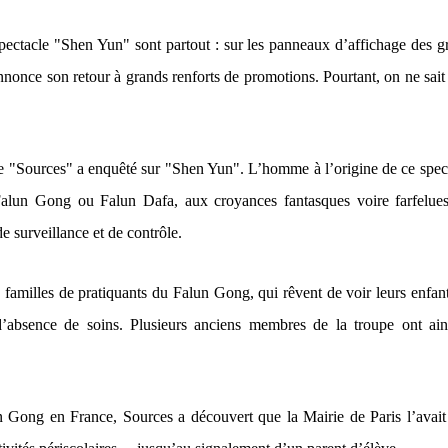
e spectacle "Shen Yun" sont partout : sur les panneaux d’affichage des 
nonce son retour à grands renforts de promotions. Pourtant, on ne sait ri
de "Sources" a enquêté sur "Shen Yun". L’homme à l’origine de ce spectac
 Falun Gong ou Falun Dafa, aux croyances fantasques voire farfelue
 surveillance et de contrôle.
familles de pratiquants du Falun Gong, qui rêvent de voir leurs enfants
’absence de soins. Plusieurs anciens membres de la troupe ont ains
ong en France, Sources a découvert que la Mairie de Paris l’avait lai